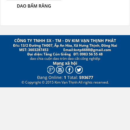
DAO BẤM RĂNG
CÔNG TY TNHH SX - TM - DV KIM VẠN THỊNH PHÁT
Đ/c: 13/2 Đường TH007, Ấp An Hòa, Xã Hưng Thịnh, Đồng Nai
MST: 3603287453
Email:kvtp6688@gmail.com
Đại diện: Tằng Cún Giểng ĐT: 0983 56 55 48
dao chia cuộn
dao tròn
dao cắt công nghiệp
Mạng xã hội
Đang Online:
1
Total:
593677
© Copyright © 2015 Kim Vạn Thịnh All rights reserved.