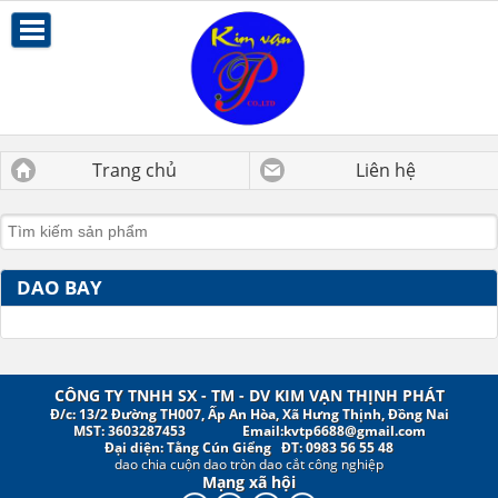
Trang chủ
Liên hệ
DAO BAY
CÔNG TY TNHH SX - TM - DV KIM VẠN THỊNH PHÁT
Đ/c: 13/2 Đường TH007, Ấp An Hòa, Xã Hưng Thịnh, Đồng Nai
MST: 3603287453
Email:kvtp6688@gmail.com
Đại diện: Tằng Cún Giểng ĐT: 0983 56 55 48
dao chia cuộn
dao tròn
dao cắt công nghiệp
Mạng xã hội