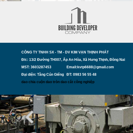
CÔNG TY TNHH SX - TM - DV KIM VẠN THỊNH PHÁT
Đ/c: 13/2 Đường TH007, Ấp An Hòa, Xã Hưng Thịnh, Đồng Nai
MST: 3603287453
Email:kvtp6688@gmail.com
Đại diện: Tằng Cún Giểng ĐT: 0983 56 55 48
dao chia cuộn
dao tròn
dao cắt công nghiệp