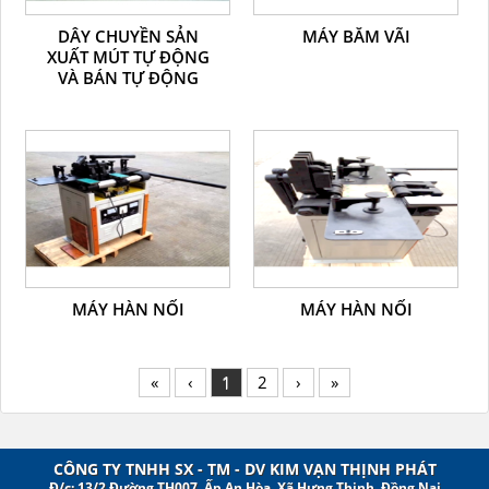
DÂY CHUYỀN SẢN
MÁY BĂM VÃI
XUẤT MÚT TỰ ĐỘNG
VÀ BÁN TỰ ĐỘNG
MÁY HÀN NỐI
MÁY HÀN NỐI
«
‹
1
2
›
»
CÔNG TY TNHH SX - TM - DV KIM VẠN THỊNH PHÁT
Đ/c: 13/2 Đường TH007, Ấp An Hòa, Xã Hưng Thịnh, Đồng Nai