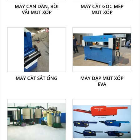
MÁY CÁN DÁN, BỒI
MÁY CẮT GÓC MÉP
VẢI MÚT XỐP
MÚT XỐP
MÁY CẮT SẮT ỐNG
MÁY DẬP MÚT XỐP
EVA